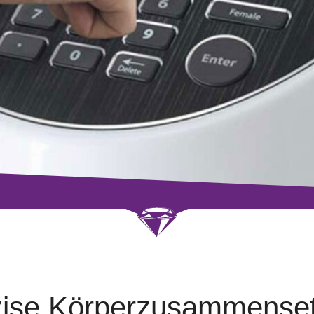
äzise Körperzusammense