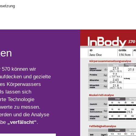
nsetzung
ten
y
570 können wir
aufdecken und gezielte
des Körperwassers
els lassen sich
erte Technologie
swerte zu messen.
rden und die Analyse
abe
„verfälscht“
.